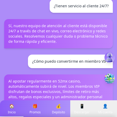
¿Tienen servicio al cliente 24/7?
Sí, nuestro equipo de atención al cliente está disponible
24/7 a través de chat en vivo, correo electrónico y redes
sociales. Resolvemos cualquier duda o problema técnico
de forma rápida y eficiente.
¿Cómo puedo convertirme en miembro VIP?
Al apostar regularmente en 52mx casino,
automáticamente subirá de nivel. Los miembros VIP
disfrutan de bonos exclusivos, límites de retiro más
altos, regalos especiales y un administrador personal
dedicado.
🏠
🎁
💰
📱
👤
Inicio
Promos
Depósito
Descargar
Mi cuenta