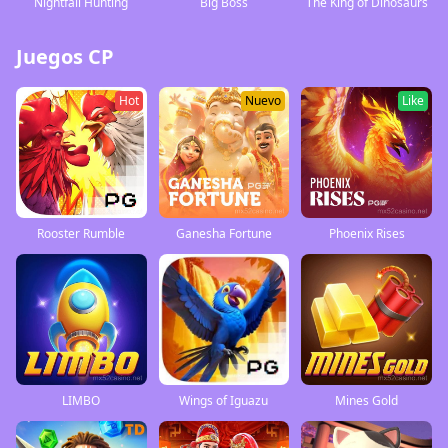
Nightfall Hunting
Big Boss
The King of Dinosaurs
Juegos CP
Hot
Nuevo
Like
Rooster Rumble
Ganesha Fortune
Phoenix Rises
LIMBO
Wings of Iguazu
Mines Gold