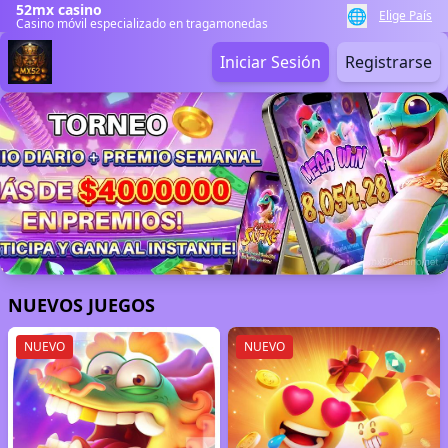
52mx casino
🌐
Elige País
Casino móvil especializado en tragamonedas
Iniciar Sesión
Registrarse
💰
29/06/2026 Luis*** recibio bono 950 MXN 🎉
NUEVOS JUEGOS
NUEVO
NUEVO