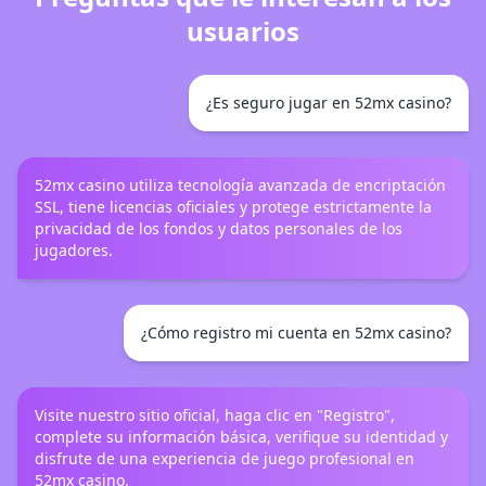
usuarios
¿Es seguro jugar en 52mx casino?
52mx casino utiliza tecnología avanzada de encriptación
SSL, tiene licencias oficiales y protege estrictamente la
privacidad de los fondos y datos personales de los
jugadores.
¿Cómo registro mi cuenta en 52mx casino?
Visite nuestro sitio oficial, haga clic en "Registro",
complete su información básica, verifique su identidad y
disfrute de una experiencia de juego profesional en
52mx casino.