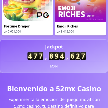
Fortune Dragon
Emoji Riches
5,621,000
3,412,000
29/06/2026 Lui*** retiro exitoso 8,100 MXN ✅
Jackpot
29/06/2026 Jua*** gano 17,000 MXN 🏆
29/06/2026 Luis*** recibio bono 950 MXN 🎉
4
7
7
,
8
8
0
,
2
0
2
29/06/2026 LuisR*** recibio reembolso 280 MXN 🎊
29/06/2026 LuisC*** pego el jackpot de 241,000 MXN 🚀
MXN
29/06/2026 Juan*** recibio reembolso 440 MXN 💵
29/06/2026 JuanA*** recibio reembolso 700 MXN 💵
29/06/2026 LuisA*** recibio reembolso 740 MXN 🔄
Bienvenido a 52mx Casino
29/06/2026 JuanM*** recibio bono 350 MXN 🎁
29/06/2026 LuisCa*** pego el jackpot de 238,000 MXN 💥
Experimenta la emoción del juego móvil con
29/06/2026 LuisE*** gano 12,000 MXN 💰
29/06/2026 LuisM*** pego el jackpot de 51,000 MXN 🎰
52mx casino, tu destino definitivo para