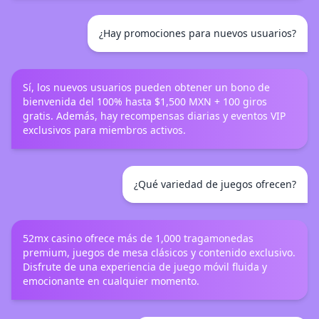
¿Hay promociones para nuevos usuarios?
Sí, los nuevos usuarios pueden obtener un bono de
bienvenida del 100% hasta $1,500 MXN + 100 giros
gratis. Además, hay recompensas diarias y eventos VIP
exclusivos para miembros activos.
¿Qué variedad de juegos ofrecen?
52mx casino ofrece más de 1,000 tragamonedas
premium, juegos de mesa clásicos y contenido exclusivo.
Disfrute de una experiencia de juego móvil fluida y
emocionante en cualquier momento.