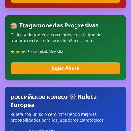
🎰 Tragamonedas Progresivas
Disfruta de premios crecientes en este tipo de
tragamonedas exclusivas de 52mx casino.
★
★
★
Popularidad: Muy Alta
Jugar Ahora
российское колесо 🎡 Ruleta
Europea
Ruleta con un solo cero, ofreciendo mejores
probabilidades para los jugadores estratégicos.