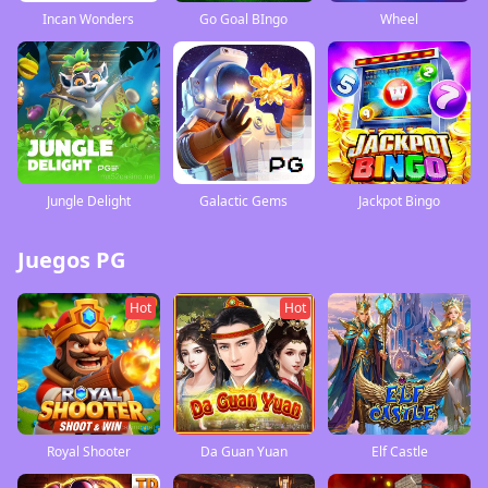
Incan Wonders
Go Goal BIngo
Wheel
Jungle Delight
Galactic Gems
Jackpot Bingo
Juegos PG
Hot
Hot
Royal Shooter
Da Guan Yuan
Elf Castle