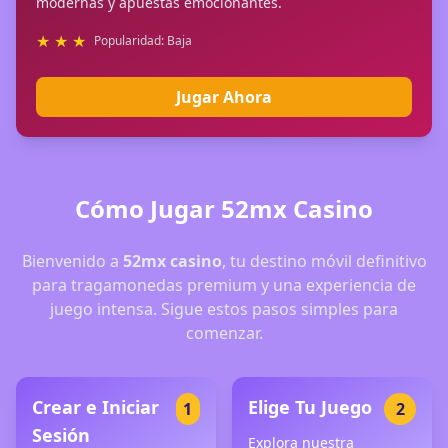
modernas y apuestas emocionantes.
★
★
★
Popularidad: Baja
Jugar Ahora
Cómo Jugar 52mx Casino
Bienvenido a
52mx casino
, tu destino móvil definitivo
para tragamonedas premium y una experiencia de
juego intensa. Sigue estos pasos simples para
comenzar.
Crear e Iniciar
Elige Tu Juego
1
2
Sesión
Explora nuestra