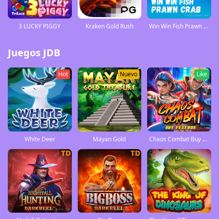
3 LUCKY PIGGY
Kraken Gold Rush
Win Win Fish Prawn Crab
Juegos JDB
Hot
Nuevo
Like
White Deer
Mayan Gold
Chaos Combat Buy Feature