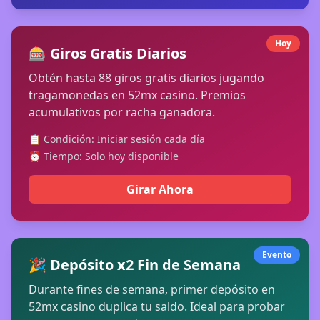
Hoy
🎰 Giros Gratis Diarios
Obtén hasta 88 giros gratis diarios jugando
tragamonedas en 52mx casino. Premios
acumulativos por racha ganadora.
📋 Condición: Iniciar sesión cada día
⏰ Tiempo: Solo hoy disponible
Girar Ahora
Evento
🎉 Depósito x2 Fin de Semana
Durante fines de semana, primer depósito en
52mx casino duplica tu saldo. Ideal para probar