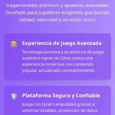
29/06/2026 LuisD*** retiro exitoso 9,500 MXN ✅
tragamonedas premium y apuestas avanzadas.
29/06/2026 LuisF*** recibio reembolso 240 MXN 🎊
Diseñado para jugadores exigentes que buscan
29/06/2026 JuanK*** gano 26,500 MXN 🏆
calidad, velocidad y un estilo único.
29/06/2026 LuisAl*** pego el jackpot de 216,000 MXN 🎰
29/06/2026 LuisS*** gano 12,000 MXN 🔥
29/06/2026 LuisCar*** recibio bono 200 MXN 🎁
29/06/2026 LuisAn*** recibio reembolso 300 MXN 💵
🎰
Experiencia de Juego Avanzada
29/06/2026 LuisJ*** recibio reembolso 420 MXN 💵
Tecnología puntera y un entorno de juego
29/06/2026 LuisCarl*** recibio bono 1,800 MXN 🎁
auténtico hacen de 52mx casino una
29/06/2026 LuisDa*** gano 6,000 MXN 💰
experiencia inmersiva con contenido
29/06/2026 LuisX*** recibio bono 1,150 MXN ✨
popular actualizado constantemente.
29/06/2026 LuisFe*** gano 21,000 MXN 💰
29/06/2026 LuisCam*** recibio reembolso 1,240 MXN 🔄
29/06/2026 LuisJo*** recibio bono 300 MXN ✨
29/06/2026 JuanAb*** retiro exitoso 7,700 MXN 💸
🛡️
Plataforma Segura y Confiable
29/06/2026 LuisMa*** retiro exitoso 3,100 MXN ✅
29/06/2026 LuisEm*** recibio reembolso 1,120 MXN 💵
Juega con total tranquilidad gracias a
29/06/2026 LuisXi*** pego el jackpot de 92,000 MXN 🚀
sistemas estables, protección de datos
29/06/2026 LuisAna*** recibio bono 1,250 MXN 🎉