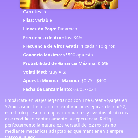
Carretes:
5
Filas:
Variable
Líneas de Pago:
Dinámico
Frecuencia de Aciertos:
34%
Frecuencia de Giros Gratis:
1 cada 110 giros
Ganancia Máxima:
x5500 apuesta
Probabilidad de Ganancia Máxima:
0.6%
Volatilidad:
Muy Alta
Apuesta Mínima - Máxima:
$0.75 - $400
Fecha de Lanzamiento:
03/05/2024
Embárcate en viajes legendarios con The Great Voyages en
52mx casino. Inspirado en exploraciones épicas del mx 52,
este título presenta mapas cambiantes y eventos aleatorios
que modifican continuamente la experiencia. Refleja
perfectamente la naturaleza versátil del 52 mx casino
mediante mecánicas adaptables que mantienen siempre
fresco el juego.