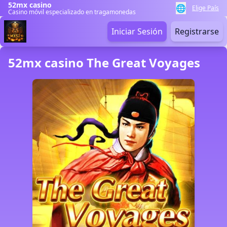
52mx casino
🌐
Elige País
Casino móvil especializado en tragamonedas
Iniciar Sesión
Registrarse
52mx casino The Great Voyages