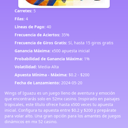
Carretes:
5
Filas:
4
Líneas de Pago:
40
Frecuencia de Aciertos:
35%
Frecuencia de Giros Gratis:
Sí, hasta 15 giros gratis
Ganancia Máxima:
x500 apuesta inicial
Probabilidad de Ganancia Máxima:
1%
Volatilidad:
Media-Alta
Apuesta Mínima - Máxima:
$0.2 - $200
Fecha de Lanzamiento:
2024-05-20
Wings of Iguazu es un juego lleno de aventura y emoción
que encontrarás solo en 52mx casino. Inspirado en paisajes
tropicales, este título ofrece hasta x500 veces tu apuesta
inicial. Configura tu apuesta entre $0.2 y $200 y prepárate
para volar alto. Una gran opción para los amantes de juegos
dinámicos en mx 52 casino.