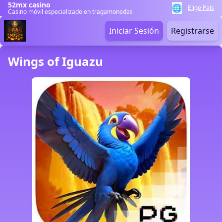
52mx casino
🌐
Elige País
Casino móvil especializado en tragamonedas
Iniciar Sesión
Registrarse
Wings of Iguazu