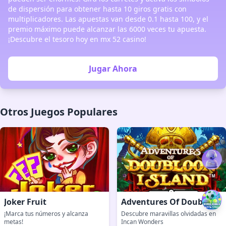
de dispersión para obtener hasta 10 giros gratis con
multiplicadores. Las apuestas van desde 0.1 hasta 100, y el
premio máximo puede alcanzar las 6000 veces tu apuesta.
¡Descubre el tesoro hoy en mx 52 casino!
Jugar Ahora
Otros Juegos Populares
Joker Fruit
Adventures Of Doubloon Island
¡Marca tus números y alcanza
Descubre maravillas olvidadas en
metas!
Incan Wonders