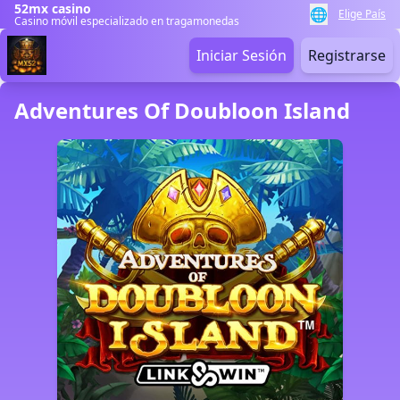
52mx casino
🌐
Elige País
Casino móvil especializado en tragamonedas
Iniciar Sesión
Registrarse
Adventures Of Doubloon Island