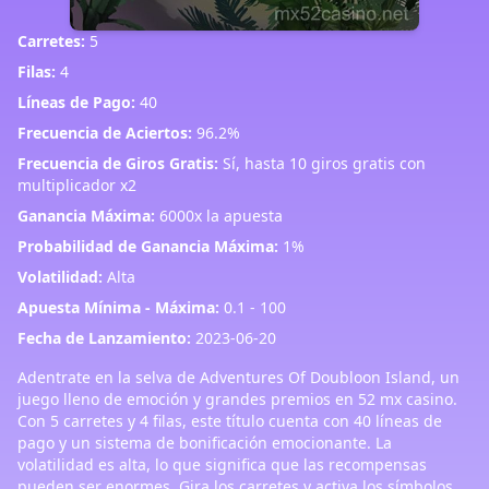
Carretes:
5
Filas:
4
Líneas de Pago:
40
Frecuencia de Aciertos:
96.2%
Frecuencia de Giros Gratis:
Sí, hasta 10 giros gratis con
multiplicador x2
Ganancia Máxima:
6000x la apuesta
Probabilidad de Ganancia Máxima:
1%
Volatilidad:
Alta
Apuesta Mínima - Máxima:
0.1 - 100
Fecha de Lanzamiento:
2023-06-20
Adentrate en la selva de Adventures Of Doubloon Island, un
juego lleno de emoción y grandes premios en 52 mx casino.
Con 5 carretes y 4 filas, este título cuenta con 40 líneas de
pago y un sistema de bonificación emocionante. La
volatilidad es alta, lo que significa que las recompensas
pueden ser enormes. Gira los carretes y activa los símbolos